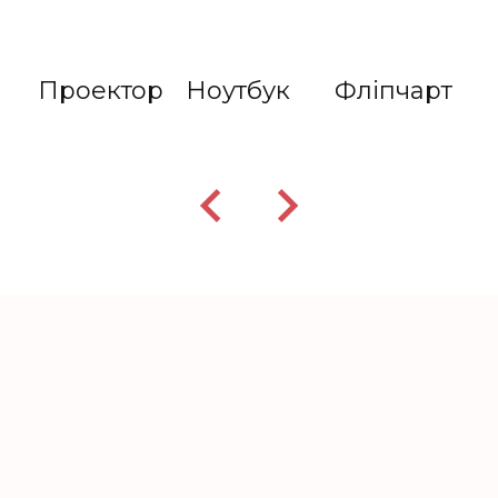
е
Проектор
Ноутбук
Фліпчарт
А
а