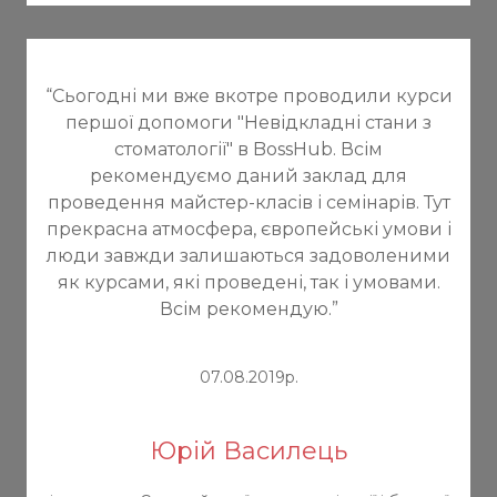
Події
Контакти
“Сьогодні ми вже вкотре проводили курси
першої допомоги "Невідкладні стани з
стоматології" в BossHub. Всім
рекомендуємо даний заклад для
+380974728383
проведення майстер-класів і семінарів. Тут
прекрасна атмосфера, європейські умови і
люди завжди залишаються задоволеними
як курсами, які проведені, так і умовами.
Всім рекомендую.”
07.08.2019р.
Юрій Василець